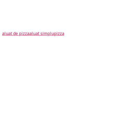
aluat de pizza
aluat simplu
pizza