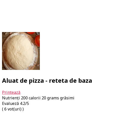
Aluat de pizza - reteta de baza
Printează
Nutrienți
200 calorii
20 grams grăsimi
Evalueză
4.2
/5
(
6
vot(uri) )