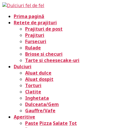
Prima pagină
Retete de prajituri
Prajituri de post
Prajituri
Fursecuri
Rulade
Briose si checuri
Tarte si cheesecake-uri
Dulciuri
Aluat dulce
Aluat dospit
Torturi
Clatite
Inghetata
Dulceata/Gem
Gauffre/Vafe
Aperitive
Paste
Pizza
Salate
Tot