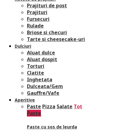
Prajituri de post
Prajituri
Fursecuri
Rulade
Briose si checuri
Tarte si cheesecake-uri
Dulciuri
Aluat dulce
Aluat dospit
Torturi
Clatite
Inghetata
Dulceata/Gem
Gauffre/Vafe
Aperitive
Paste
Pizza
Salate
Tot
Paste
Paste cu sos de leurda