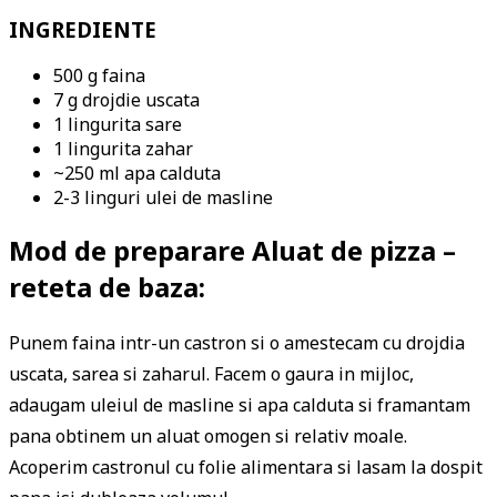
INGREDIENTE
500 g faina
7 g drojdie uscata
1 lingurita sare
1 lingurita zahar
~250 ml apa calduta
2-3 linguri ulei de masline
Mod de preparare Aluat de pizza –
reteta de baza:
Punem faina intr-un castron si o amestecam cu drojdia
uscata, sarea si zaharul. Facem o gaura in mijloc,
adaugam uleiul de masline si apa calduta si framantam
pana obtinem un aluat omogen si relativ moale.
Acoperim castronul cu folie alimentara si lasam la dospit