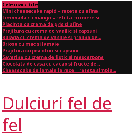
Cele mai citite
Mini cheesecake rapid – reteta cu afine
Limonada cu mango – reteta cu miere si...
Placinta cu crema de gris si afine
Prajitura cu crema de vanilie si capsuni
Rulada cu crema de vanilie si pralina de...
Briose cu mac si lamaie
Prajitura cu piscoturi si capsuni
Savarine cu crema de fistic si mascarpone
Ciocolata de casa cu cacao si fructe de...
Cheesecake de lamaie la rece – reteta simpla...
Dulciuri fel de
fel