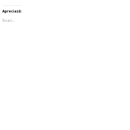
Apreciază:
Încarc...