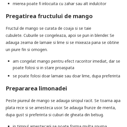
mierea poate fi inlocuita cu zahar sau alt indulcitor
Pregatirea fructului de mango
Fructul de mango se curata de coaja si se taie
cubulete. Cuburile se congeleaza, apoi se pun in blender. Se
adauga zeama de lamaie si lime si se mixeaza pana se obtine
un piure fin si omogen.
am congelat mango pentru efect racoritor imediat, dar se
poate folosi si in stare proaspata
se poate folosi doar lamaie sau doar lime, dupa preferinta
Prepararea limonadei
Peste piureul de mango se adauga siropul racit. Se toarna apa
plata rece si se amesteca usor. Se adauga frunze de menta,
dupa gust si preferinta si cuburi de gheata din belsug.
in timpul amestecarii se poate forma multa spuma