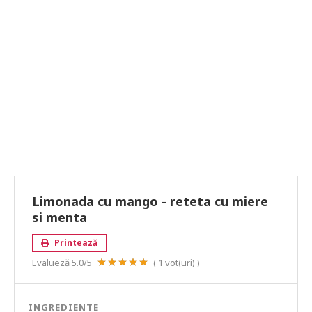
Limonada cu mango - reteta cu miere
si menta
Printează
Evalueză
5.0
/5
(
1
vot(uri) )
INGREDIENTE