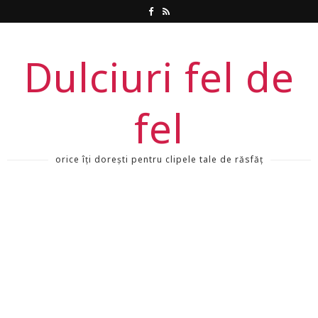
Dulciuri fel de
fel
orice îți dorești pentru clipele tale de răsfăț