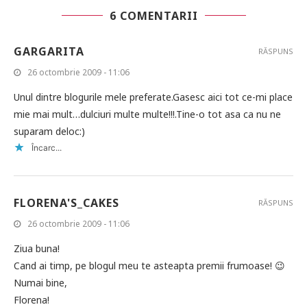
6 COMENTARII
GARGARITA
RĂSPUNS
26 octombrie 2009 - 11:06
Unul dintre blogurile mele preferate.Gasesc aici tot ce-mi place
mie mai mult…dulciuri multe multe!!!.Tine-o tot asa ca nu ne
suparam deloc:)
Încarc...
FLORENA'S_CAKES
RĂSPUNS
26 octombrie 2009 - 11:06
Ziua buna!
Cand ai timp, pe blogul meu te asteapta premii frumoase! 😉
Numai bine,
Florena!