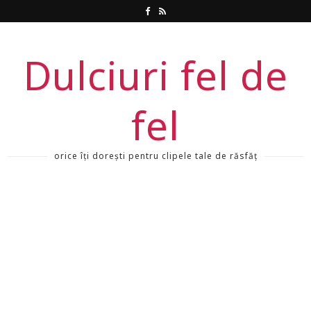
Dulciuri fel de
fel
orice îți dorești pentru clipele tale de răsfăț