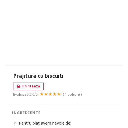
Prajitura cu biscuiti
Printează
Evalueză
5.0
/5
(
1
vot(uri) )
INGREDIENTE
Pentru blat avem nevoie de: