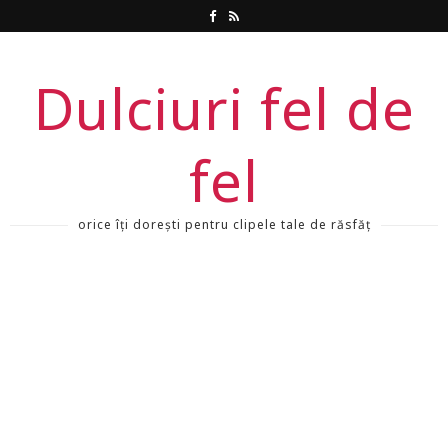
Dulciuri fel de
fel
orice îți dorești pentru clipele tale de răsfăț