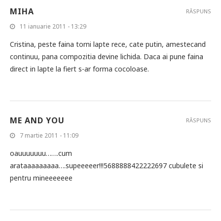
MIHA
RĂSPUNS
11 ianuarie 2011 - 13:29
Cristina, peste faina torni lapte rece, cate putin, amestecand
continuu, pana compozitia devine lichida. Daca ai pune faina
direct in lapte la fiert s-ar forma cocoloase.
ME AND YOU
RĂSPUNS
7 martie 2011 - 11:09
oauuuuuuu…….cum
arataaaaaaaaa….supeeeeer!!!5688888422222697 cubulete si
pentru mineeeeeee