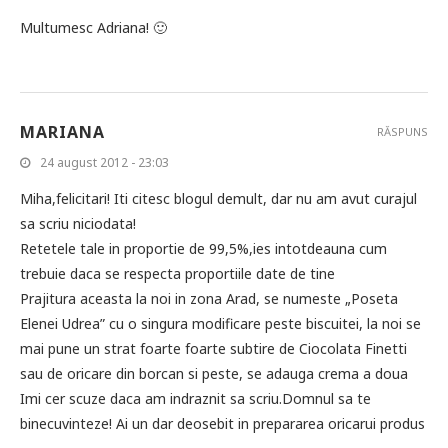
Multumesc Adriana! 🙂
MARIANA
RĂSPUNS
24 august 2012 - 23:03
Miha,felicitari! Iti citesc blogul demult, dar nu am avut curajul
sa scriu niciodata!
Retetele tale in proportie de 99,5%,ies intotdeauna cum
trebuie daca se respecta proportiile date de tine
Prajitura aceasta la noi in zona Arad, se numeste „Poseta
Elenei Udrea” cu o singura modificare peste biscuitei, la noi se
mai pune un strat foarte foarte subtire de Ciocolata Finetti
sau de oricare din borcan si peste, se adauga crema a doua
Imi cer scuze daca am indraznit sa scriu.Domnul sa te
binecuvinteze! Ai un dar deosebit in prepararea oricarui produs