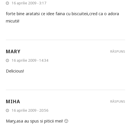
16 aprilie 2009 - 3:17
forte bine arata!si ce idee faina cu biscuiteii,cred ca o adora
micutii!
MARY
RĂSPUNS
16 aprilie 2009 - 14:34
Delicious!
MIHA
RĂSPUNS
16 aprilie 2009 - 20:56
Mary,asa au spus si piticii mei! 🙂