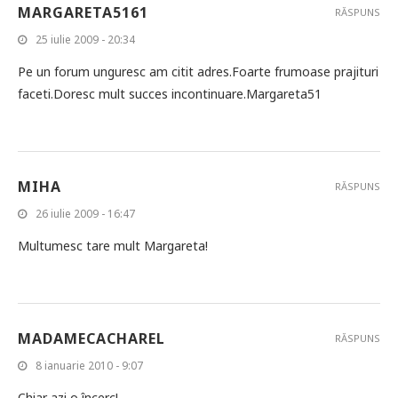
MARGARETA5161
RĂSPUNS
25 iulie 2009 - 20:34
Pe un forum unguresc am citit adres.Foarte frumoase prajituri
faceti.Doresc mult succes incontinuare.Margareta51
MIHA
RĂSPUNS
26 iulie 2009 - 16:47
Multumesc tare mult Margareta!
MADAMECACHAREL
RĂSPUNS
8 ianuarie 2010 - 9:07
Chiar azi o încerc!